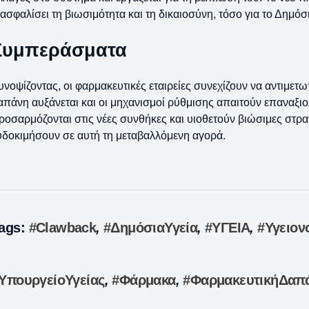
ιασφαλίσει τη βιωσιμότητα και τη δικαιοσύνη, τόσο για το Δημόσι
Συμπεράσματα
υνοψίζοντας, οι φαρμακευτικές εταιρείες συνεχίζουν να αντιμε
απάνη αυξάνεται και οι μηχανισμοί ρύθμισης απαιτούν επαναξιο
ροσαρμόζονται στις νέες συνθήκες και υιοθετούν βιώσιμες στρατ
υδοκιμήσουν σε αυτή τη μεταβαλλόμενη αγορά.
ags:
#Clawback
,
#ΔημόσιαΥγεία
,
#ΥΓΕΙΑ
,
#Υγειον
ΥπουργείοΥγείας
,
#Φάρμακα
,
#ΦαρμακευτικήΔαπ