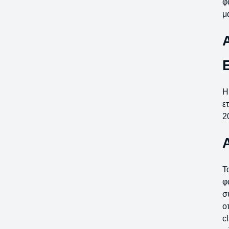
φ
μ
Η
ε
2
Τ
φ
σ
ο
c