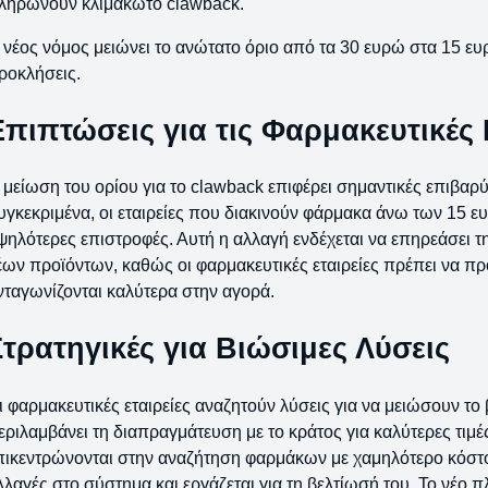
ληρώνουν κλιμακωτό clawback.
 νέος νόμος μειώνει το ανώτατο όριο από τα 30 ευρώ στα 15 ευρώ
ροκλήσεις.
Επιπτώσεις για τις Φαρμακευτικές 
 μείωση του ορίου για το clawback επιφέρει σημαντικές επιβαρύν
υγκεκριμένα, οι εταιρείες που διακινούν φάρμακα άνω των 15
ψηλότερες επιστροφές. Αυτή η αλλαγή ενδέχεται να επηρεάσει τη
έων προϊόντων, καθώς οι φαρμακευτικές εταιρείες πρέπει να π
νταγωνίζονται καλύτερα στην αγορά.
Στρατηγικές για Βιώσιμες Λύσεις
ι φαρμακευτικές εταιρείες αναζητούν λύσεις για να μειώσουν το
εριλαμβάνει τη διαπραγμάτευση με το κράτος για καλύτερες τιμέ
πικεντρώνονται στην αναζήτηση φαρμάκων με χαμηλότερο κόστος
λλαγές στο σύστημα και εργάζεται για τη βελτίωσή του. Το νέο 