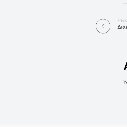
Previ
Διά
Y