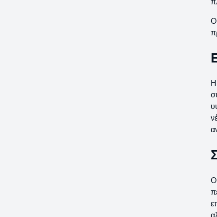
π
Ο
π
Η
σ
υ
ν
α
Ο
π
ε
α