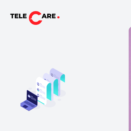
TELECARE
TELECARE | Ιατροί, νοσηλευτές & πραγματικές εξετάσεις σε λίγα λεπτά