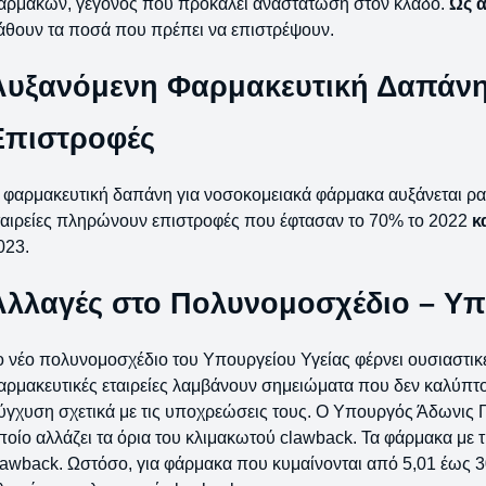
αρμάκων, γεγονός που προκαλεί αναστάτωση στον κλάδο.
Ως 
άθουν τα ποσά που πρέπει να επιστρέψουν.
Αυξανόμενη Φαρμακευτική Δαπάνη
Επιστροφές
 φαρμακευτική δαπάνη για νοσοκομειακά φάρμακα αυξάνεται ραγ
ταιρείες πληρώνουν επιστροφές που έφτασαν το 70% το 2022
κ
023.
Αλλαγές στο Πολυνομοσχέδιο – Υ
ο νέο πολυνομοσχέδιο του Υπουργείου Υγείας φέρνει ουσιαστικ
αρμακευτικές εταιρείες λαμβάνουν σημειώματα που δεν καλύπτου
ύγχυση σχετικά με τις υποχρεώσεις τους. Ο Υπουργός Άδωνις 
ποίο αλλάζει τα όρια του κλιμακωτού clawback. Τα φάρμακα με τ
lawback. Ωστόσο, για φάρμακα που κυμαίνονται από 5,01 έως 30