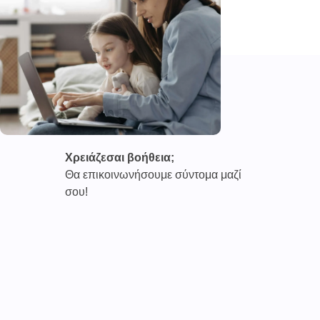
Χρειάζεσαι βοήθεια;
Θα επικοινωνήσουμε σύντομα μαζί
σου!
Καινοτόμες συνδρομητικές υπηρεσίες τηλεϊατρικής απο
την εταιρεία
CAREPOI ™
Ι.Κ.Ε Γ.Ε.Μ.Η : 176484516000
Επικοινωνία 2103005158
Το
TELECARE®
αποτελεί κατοχυρωμένο εμπορικό