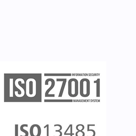
Εγγραφή νοσηλευτή
Εγγραφή χρήστη
Ζητείστε επίδειξη (demo)