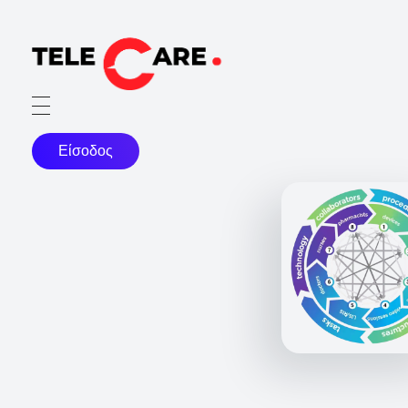
TELECARE
TELECARE | Ιατροί, νοσηλευτές & πραγματικές εξετάσεις σε λίγα λεπτά
Είσοδος
Φροντίδα με
πραγματικές
εξετάσεις
Άμεση πρόσβαση σε ιατρούς, νοσηλευτές και
πραγματικές εξετάσεις σε λίγα λεπτά — χωρίς
αναμονή και χωρίς μετακινήσεις.