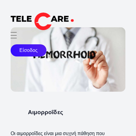
TELECARE
TELECARE | Ιατροί, νοσηλευτές & πραγματικές εξετάσεις σε λίγα λεπτά
Είσοδος
Αιμορροΐδες
Οι αιμορροΐδες είναι μια συχνή πάθηση που