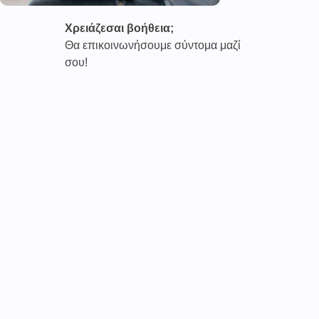
Χρειάζεσαι βοήθεια;
Θα επικοινωνήσουμε σύντομα μαζί
σου!
Καινοτόμες συνδρομητικές υπηρεσίες τηλεϊατρικής απο
την εταιρεία
CAREPOI ™
Ι.Κ.Ε Γ.Ε.Μ.Η : 176484516000
Επικοινωνία 2103005158
Το
TELECARE®
αποτελεί κατοχυρωμένο εμπορικό
σήμα
της εταιρείας. (AN 019157365)
Απαγορεύεται α
υστηρά
η χρήση του χωρίς
προηγούμενη έγγραφη άδεια της
CAREPOI
.
Τελικοί αποδέκτες
Γιατί οι ιατροί