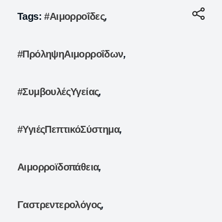
Tags:
#Αιμορροΐδες
,
#ΠρόληψηΑιμορροΐδων
,
#ΣυμβουλέςΥγείας
,
#ΥγιέςΠεπτικόΣύστημα
,
Αιμορροϊδοπάθεια
,
Γαστρεντερολόγος
,