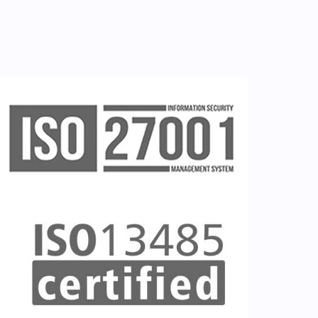
Ζητείστε επίδειξη (demo)