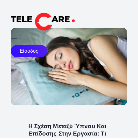
TELECARE
TELECARE | Ιατροί, νοσηλευτές & πραγματικές εξετάσεις σε λίγα λεπτά
Είσοδος
Η Σχέση Μεταξύ Ύπνου Και
Επίδοσης Στην Εργασία: Τι