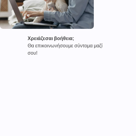
Χρειάζεσαι βοήθεια;
Θα επικοινωνήσουμε σύντομα μαζί
σου!
Καινοτόμες συνδρομητικές υπηρεσίες τηλεϊατρικής απο
την εταιρεία
CAREPOI ™
Ι.Κ.Ε Γ.Ε.Μ.Η : 176484516000
Επικοινωνία 2103005158
Το
TELECARE®
αποτελεί κατοχυρωμένο εμπορικό
σήμα
της εταιρείας. (AN 019157365)
Απαγορεύεται α
υστηρά
η χρήση του χωρίς
προηγούμενη έγγραφη άδεια της
CAREPOI
.