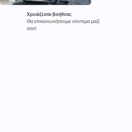
Χρειάζεσαι βοήθεια;
Θα επικοινωνήσουμε σύντομα μαζί
σου!
Καινοτόμες συνδρομητικές υπηρεσίες τηλεϊατρικής απο
την εταιρεία
CAREPOI ™
Ι.Κ.Ε Γ.Ε.Μ.Η : 176484516000
Επικοινωνία 2103005158
Το
TELECARE®
αποτελεί κατοχυρωμένο εμπορικό
σήμα
της εταιρείας. (AN 019157365)
Απαγορεύεται α
υστηρά
η χρήση του χωρίς
προηγούμενη έγγραφη άδεια της
CAREPOI
.
Τελικοί αποδέκτες
Γιατί οι ιατροί