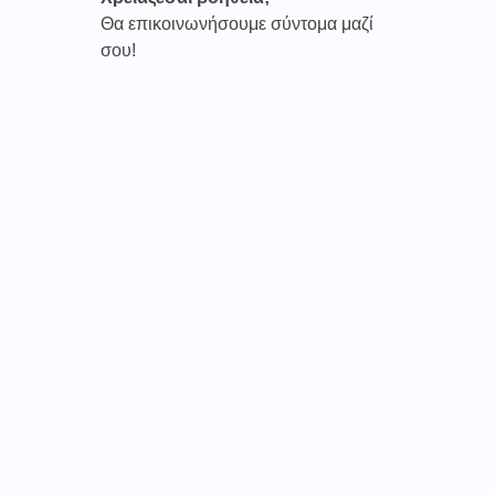
Θα επικοινωνήσουμε σύντομα μαζί
σου!
Καινοτόμες συνδρομητικές υπηρεσίες τηλεϊατρικής απο
την εταιρεία
CAREPOI ™
Ι.Κ.Ε Γ.Ε.Μ.Η : 176484516000
Επικοινωνία 2103005158
Το
TELECARE®
αποτελεί κατοχυρωμένο εμπορικό
σήμα
της εταιρείας. (AN 019157365)
Απαγορεύεται α
υστηρά
η χρήση του χωρίς
προηγούμενη έγγραφη άδεια της
CAREPOI
.
Τελικοί αποδέκτες
Γιατί οι ιατροί
Γιατί οι ασθενείς