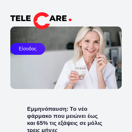
TELECARE
TELECARE | Ιατροί, νοσηλευτές & πραγματικές εξετάσεις σε λίγα λεπτά
Είσοδος
Εμμηνόπαυση: Το νέο
φάρμακο που μειώνει έως
και 65% τις εξάψεις σε μόλις
τρεις μήνες