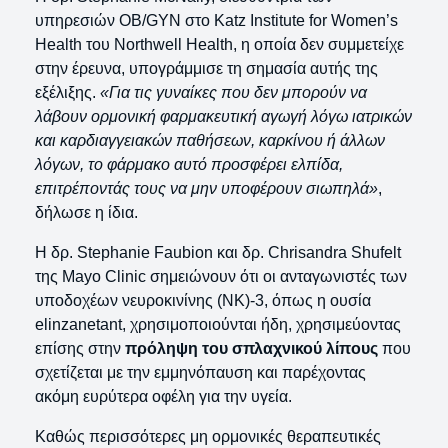
υπηρεσιών OB/GYN στο Katz Institute for Women’s
Health του Northwell Health, η οποία δεν συμμετείχε
στην έρευνα, υπογράμμισε τη σημασία αυτής της
εξέλιξης.
«Για τις γυναίκες που δεν μπορούν να
λάβουν ορμονική φαρμακευτική αγωγή λόγω ιατρικών
και καρδιαγγειακών παθήσεων, καρκίνου ή άλλων
λόγων, το φάρμακο αυτό προσφέρει ελπίδα,
επιτρέποντάς τους να μην υποφέρουν σιωπηλά»
,
δήλωσε η ίδια.
Η δρ. Stephanie Faubion και δρ. Chrisandra Shufelt
της Mayo Clinic σημειώνουν ότι οι ανταγωνιστές των
υποδοχέων νευροκινίνης (NK)-3, όπως η ουσία
elinzanetant, χρησιμοποιούνται ήδη, χρησιμεύοντας
επίσης στην
πρόληψη του σπλαχνικού λίπους
που
σχετίζεται με την εμμηνόπαυση και παρέχοντας
ακόμη ευρύτερα οφέλη για την υγεία.
Καθώς περισσότερες μη ορμονικές θεραπευτικές