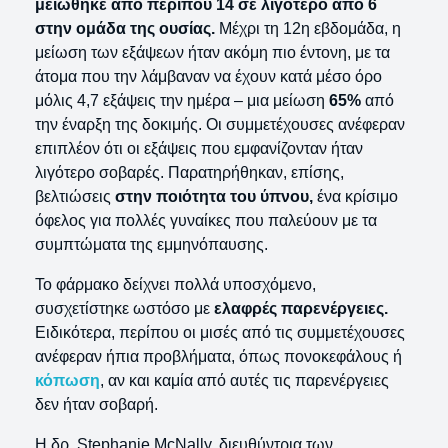
μειώθηκε από περίπου 14 σε λιγότερο από 6
στην ομάδα της ουσίας.
Μέχρι τη 12η εβδομάδα, η
μείωση των εξάψεων ήταν ακόμη πιο έντονη, με τα
άτομα που την λάμβαναν να έχουν κατά μέσο όρο
μόλις 4,7 εξάψεις την ημέρα – μια μείωση
65%
από
την έναρξη της δοκιμής. Οι συμμετέχουσες ανέφεραν
επιπλέον ότι οι εξάψεις που εμφανίζονταν ήταν
λιγότερο σοβαρές. Παρατηρήθηκαν, επίσης,
βελτιώσεις
στην ποιότητα του ύπνου,
ένα κρίσιμο
όφελος για πολλές γυναίκες που παλεύουν με τα
συμπτώματα της εμμηνόπαυσης.
Το φάρμακο δείχνει πολλά υποσχόμενο,
συσχετίστηκε ωστόσο με
ελαφρές παρενέργειες.
Ειδικότερα, περίπου οι μισές από τις συμμετέχουσες
ανέφεραν ήπια προβλήματα, όπως πονοκεφάλους ή
κόπωση
, αν και καμία από αυτές τις παρενέργειες
δεν ήταν σοβαρή.
Η δρ. Stephanie McNally, διευθύντρια των