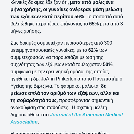
κλινικές δοκιμές έδειξαν ότι,
μετά από μόλις ένα
μήνα χρήσης, οι γυναίκες ανέφεραν μέση μείωση
των εξάψεων κατά περίπου 56%.
Το ποσοστό αυτό
βελτιώθηκε περαιτέρω, φτάνοντας το
65%
μετά από 3
μήνες χρήσης.
Στις δοκιμές συμμετείχαν περισσότερες από 300
μετεμμηνοπαυσιακές γυναίκες, με το
62%
των
συμμετεχουσών να παρουσιάζει μείωση της
συχνότητας των εξάψεων κατά τουλάχιστον
50%
,
σύμφωνα με την ερευνητική ομάδα, της οποίας
ηγήθηκε η δρ. JoAnn Pinkerton από το Πανεπιστήμιο
Υγείας της Βιρτζίνια. Το φάρμακο, μάλιστα,
δε
μείωσε απλά τον αριθμό των εξάψεων, αλλά και
τη σοβαρότητά τους,
προσφέροντας σημαντική
ανακούφιση στις παθούσες. Η σχετική μελέτη
δημοσιεύθηκε στο
Journal of the American Medical
Association
.
Η παρασκευάστρια εταιρεία έχει ήδη καταθέσει