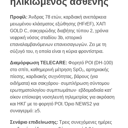
ηλικιωμένος ασθενής
Προφίλ:
Άνδρας 78 ετών, καρδιακή ανεπάρκεια
μειωμένου κλάσματος εξώθησης (HFrEF), ΧΑΠ
GOLD C, σακχαρώδης διαβήτης τύπου 2, χρόνια
νεφρική νόσος σταδίου 3b, ιστορικό
επαναλαμβανόμενων επανεισαγωγών. Ζει με τη
σύζυγό του, η οποία είναι η κύρια φροντίστρια.
Διαμόρφωση TELECARE:
Φορητό POI (DH-100)
στο σπίτι, καθημερινή μέτρηση SpO₂, αρτηριακής
πίεσης, καρδιακής συχνότητας, βάρους (για
οιδήματα) και σακχάρου· συμπλήρωση σύντομου
ερωτηματολογίου συμπτωμάτων· εβδομαδιαία κατ’
οίκον επίσκεψη νοσηλευτή τηλεμετρίας για ακρόαση
και ΗΚΓ με το φορητό POI. Όριο NEWS2 για
συναγερμό: ≥5.
Σενάριο επιδείνωσης:
Τρεις συνεχόμενες ημέρες