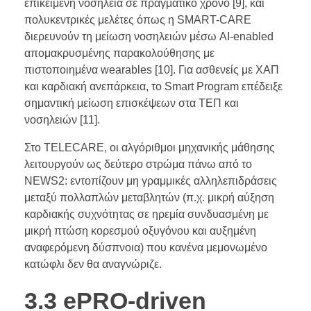
επικείμενη νοσηλεία σε πραγματικό χρόνο [9], και
πολυκεντρικές μελέτες όπως η SMART-CARE
διερευνούν τη μείωση νοσηλειών μέσω AI-enabled
απομακρυσμένης παρακολούθησης με
πιστοποιημένα wearables [10]. Για ασθενείς με ΧΑΠ
και καρδιακή ανεπάρκεια, το Smart Program επέδειξε
σημαντική μείωση επισκέψεων στα ΤΕΠ και
νοσηλειών [11].
Στο TELECARE, οι αλγόριθμοι μηχανικής μάθησης
λειτουργούν ως δεύτερο στρώμα πάνω από το
NEWS2: εντοπίζουν μη γραμμικές αλληλεπιδράσεις
μεταξύ πολλαπλών μεταβλητών (π.χ. μικρή αύξηση
καρδιακής συχνότητας σε ηρεμία συνδυασμένη με
μικρή πτώση κορεσμού οξυγόνου και αυξημένη
αναφερόμενη δύσπνοια) που κανένα μεμονωμένο
κατώφλι δεν θα αναγνώριζε.
3.3 ePRO-driven