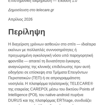
Επιστημονική τεκμηρίωση — Έκδοση 1.0
Δημοσίευση στο telecare.gr
Απρίλιος 2026
Περίληψη
Η διαχείριση χρόνιων ασθενών στο σπίτι — ιδιαίτερα
εκείνων με πολλαπλές συννοσηρότητες ή
προχωρημένη ογκολογική νόσο υπό παρηγορητική
φροντίδα — απαιτεί τη δυνατότητα έγκαιρης
αναγνώρισης της κλινικής επιδείνωσης πριν αυτή
οδηγήσει σε επίσκεψη στα Τμήματα Επειγόντων
Περιστατικών (ΤΕΠ) ή σε απρογραμμάτιστη
νοσηλεία. Η πλατφόρμα τηλεϊατρικής TELECARE®
της εταιρείας CAREPOI, μέσω του δικτύου Points of
Intelligence (POI), του native-android πυρήνα
DURUS και της πλατφόρμας ERTriage, συνδυάζει