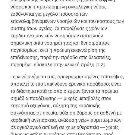
νόσος και η προχωρημένη ογκολογική νόσος
ευθύνονται για μεγάλο ποσοστό των
επαναλαμβανόμενων νοσηλειών και του κόστους των
συστημάτων υγείας. Οι παροξύνσεις χρόνιων
καρδιοπνευμονικών νοσημάτων αποτελούν
σημαντική αιτία νοσηρότητας και θνησιμότητας
παγκοσμίως, ενώ η πρώιμη αναγνώριση της
επιδείνωσης, παρά την πρόοδο στις θεραπείες,
παραμένει δύσκολη στην κλινική πράξη [1,2].
Το κενό ανάμεσα στις προγραμματισμένες επισκέψεις
αποτελεί το πιο επικίνδυνο χρονικό παράθυρο: είναι
το διάστημα κατά το οποίο εμφανίζονται τα πρώιμα
σημάδια παρόξυνσης — μικρές μεταβολές στον
κορεσμό οξυγόνου, αύξηση της καρδιακής
συχνότητας σε ηρεμία, αύξηση βάρους σε ασθενή με
καρδιακή ανεπάρκεια, ανάδυση νέων συμπτωμάτων
σε ογκολογικό ασθενή σε χημειοθεραπεία — χωρίς
όμως να φτάνουν αμέσως στον θεράποντα ιατρό.