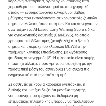
καρδιακή ανεπάρκεια, ογκολογικοί ασθενείς υπό
χημειοθεραπεία, πολυνοσηροί σε παρηγορητικό
στάδιο — ενσωματώνονται αλγόριθμοι βαθιάς
μάθησης που εκπαιδεύονται σε χρονοσειρές ζωτικών
σημείων. Μελέτες όπως αυτή των Ko και συνεργατών
ανέπτυξαν ένα AI-based Early Warning Score ειδικά
για ογκολογικούς ασθενείς (Can-EWS), το οποίο
χρησιμοποιεί δέλτα-τιμές (μεταβολές) στα ζωτικά
σημεία και υπερείχε του κλασικού MEWS στην
πρόβλεψη κλινικής επιδείνωσης, με λιγότερους
ψευδούς συναγερμούς [8]. Η φιλοσοφία είναι σαφής:
η τάση (τι αλλάζει, πόσο γρήγορα, σε σχέση με την
προσωπική βάση του ασθενούς) είναι συχνά πιο
ενημερωτική από την απόλυτη τιμή.
Σε ασθενείς με χρόνια καρδιακή ανεπάρκεια, η
διεθνής έρευνα έχει δείξει ότι μοντέλα τεχνητής
νοημοσύνης που τρέχουν σε δεδομένα μη-
επεμβατικής τηλεϊατρικής μπορούν να προβλέψουν