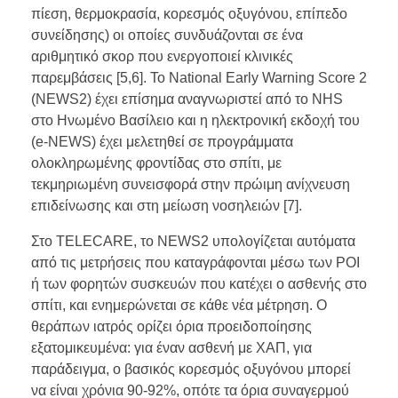
πίεση, θερμοκρασία, κορεσμός οξυγόνου, επίπεδο
συνείδησης) οι οποίες συνδυάζονται σε ένα
αριθμητικό σκορ που ενεργοποιεί κλινικές
παρεμβάσεις [5,6]. Το National Early Warning Score 2
(NEWS2) έχει επίσημα αναγνωριστεί από το NHS
στο Ηνωμένο Βασίλειο και η ηλεκτρονική εκδοχή του
(e-NEWS) έχει μελετηθεί σε προγράμματα
ολοκληρωμένης φροντίδας στο σπίτι, με
τεκμηριωμένη συνεισφορά στην πρώιμη ανίχνευση
επιδείνωσης και στη μείωση νοσηλειών [7].
Στο TELECARE, το NEWS2 υπολογίζεται αυτόματα
από τις μετρήσεις που καταγράφονται μέσω των POI
ή των φορητών συσκευών που κατέχει ο ασθενής στο
σπίτι, και ενημερώνεται σε κάθε νέα μέτρηση. Ο
θεράπων ιατρός ορίζει όρια προειδοποίησης
εξατομικευμένα: για έναν ασθενή με ΧΑΠ, για
παράδειγμα, ο βασικός κορεσμός οξυγόνου μπορεί
να είναι χρόνια 90-92%, οπότε τα όρια συναγερμού