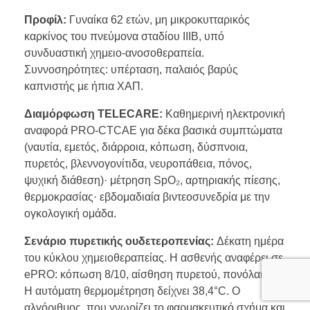
Προφίλ:
Γυναίκα 62 ετών, μη μικροκυτταρικός
καρκίνος του πνεύμονα σταδίου IIIB, υπό
συνδυαστική χημειο-ανοσοθεραπεία.
Συννοσηρότητες: υπέρταση, παλαιός βαρύς
καπνιστής με ήπια ΧΑΠ.
Διαμόρφωση TELECARE:
Καθημερινή ηλεκτρονική
αναφορά PRO-CTCAE για δέκα βασικά συμπτώματα
(ναυτία, εμετός, διάρροια, κόπωση, δύσπνοια,
πυρετός, βλεννογονίτιδα, νευροπάθεια, πόνος,
ψυχική διάθεση)· μέτρηση SpO₂, αρτηριακής πίεσης,
θερμοκρασίας· εβδομαδιαία βιντεοσυνεδρία με την
ογκολογική ομάδα.
Σενάριο πυρετικής ουδετεροπενίας:
Δέκατη ημέρα
του κύκλου χημειοθεραπείας. Η ασθενής αναφέρει σε
ePRO: κόπωση 8/10, αίσθηση πυρετού, πονόλαιμος.
Η αυτόματη θερμομέτρηση δείχνει 38,4°C. Ο
αλγόριθμος, που γνωρίζει το φαρμακευτικό σχήμα και