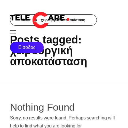
Home
»
χειρουργική αποκατάσταση
TELECARE
TELECARE | Ιατροί, νοσηλευτές & πραγματικές εξετάσεις σε λίγα λεπτά
Posts tagged:
χειρουργική
Είσοδος
αποκατάσταση
Nothing Found
Sorry, no results were found. Perhaps searching will
help to find what you are looking for.