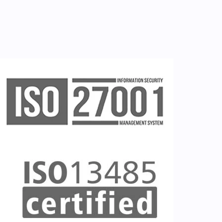
Ζητείστε επίδειξη (demo)