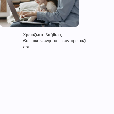
Χρειάζεσαι βοήθεια;
Θα επικοινωνήσουμε σύντομα μαζί
σου!
Καινοτόμες συνδρομητικές υπηρεσίες τηλεϊατρικής απο
την εταιρεία
CAREPOI ™
Ι.Κ.Ε Γ.Ε.Μ.Η : 176484516000
Επικοινωνία 2103005158
Το
TELECARE®
αποτελεί κατοχυρωμένο εμπορικό
σήμα
της εταιρείας. (AN 019157365)
Απαγορεύεται α
υστηρά
η χρήση του χωρίς
προηγούμενη έγγραφη άδεια της
CAREPOI
.