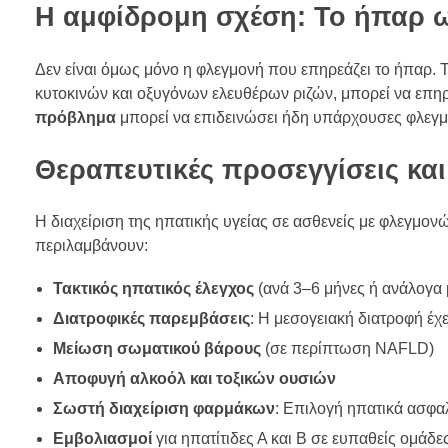
Η αμφίδρομη σχέση: Το ήπαρ 
Δεν είναι όμως μόνο η φλεγμονή που επηρεάζει το ήπαρ.
κυτοκινών και οξυγόνων ελευθέρων ριζών, μπορεί να επη
πρόβλημα
μπορεί να επιδεινώσει ήδη υπάρχουσες φλεγμ
Θεραπευτικές προσεγγίσεις κα
Η διαχείριση της ηπατικής υγείας σε ασθενείς με φλεγμον
περιλαμβάνουν:
Τακτικός ηπατικός έλεγχος
(ανά 3–6 μήνες ή ανάλογα 
Διατροφικές παρεμβάσεις
: Η μεσογειακή διατροφή έχε
Μείωση σωματικού βάρους
(σε περίπτωση NAFLD)
Αποφυγή αλκοόλ και τοξικών ουσιών
Σωστή διαχείριση φαρμάκων
: Επιλογή ηπατικά ασφ
Εμβολιασμοί
για ηπατίτιδες Α και Β σε ευπαθείς ομάδε