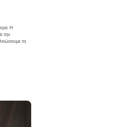
τερα. Η
ε την
λτιώσουμε τη