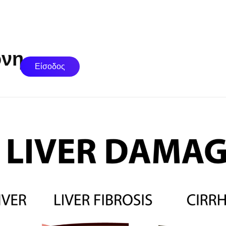
ονη
Είσοδος