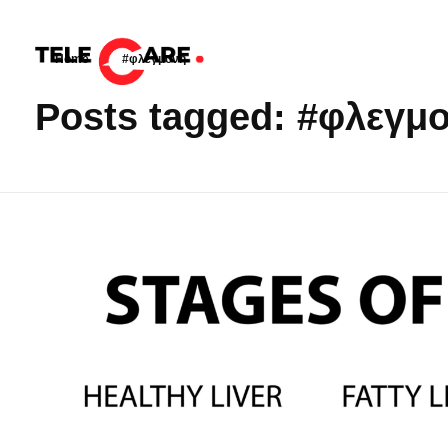
Home
»
#φλεγμονη
TELECARE
TELECARE | Ιατροί, νοσηλευτές & πραγματικές εξετάσεις σε λίγα λεπτά
Posts tagged: #φλεγμ