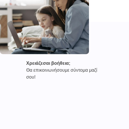
Χρειάζεσαι βοήθεια;
Θα επικοινωνήσουμε σύντομα μαζί
σου!
Καινοτόμες συνδρομητικές υπηρεσίες τηλεϊατρικής απο
την εταιρεία
CAREPOI ™
Ι.Κ.Ε Γ.Ε.Μ.Η : 176484516000
Επικοινωνία 2103005158
Το
TELECARE®
αποτελεί κατοχυρωμένο εμπορικό