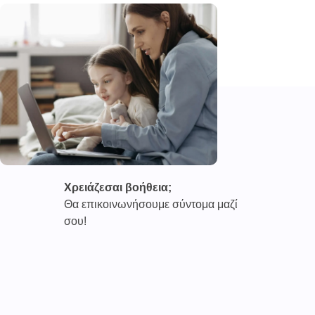
Χρειάζεσαι βοήθεια;
Θα επικοινωνήσουμε σύντομα μαζί
σου!
Καινοτόμες συνδρομητικές υπηρεσίες τηλεϊατρικής απο
την εταιρεία
CAREPOI ™
Ι.Κ.Ε Γ.Ε.Μ.Η : 176484516000
Επικοινωνία 2103005158