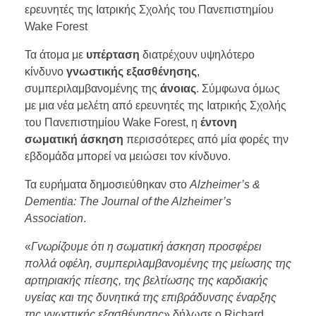
ερευνητές της Ιατρικής Σχολής του Πανεπιστημίου
Wake Forest
Τα άτομα με
υπέρταση
διατρέχουν υψηλότερο
κίνδυνο
γνωστικής εξασθένησης
,
συμπεριλαμβανομένης της
άνοιας
. Σύμφωνα όμως
με μια νέα μελέτη από ερευνητές της Ιατρικής Σχολής
του Πανεπιστημίου Wake Forest, η
έντονη
σωματική άσκηση
περισσότερες από μία φορές την
εβδομάδα μπορεί να μειώσει τον κίνδυνο.
Τα ευρήματα δημοσιεύθηκαν στο
Alzheimer’s &
Dementia: The Journal of the Alzheimer’s
Association
.
«
Γνωρίζουμε ότι η σωματική άσκηση προσφέρει
πολλά οφέλη, συμπεριλαμβανομένης της μείωσης της
αρτηριακής πίεσης, της βελτίωσης της καρδιακής
υγείας και της δυνητικά της επιβράδυνσης έναρξης
της γνωστικής εξασθένησης
» δήλωσε ο Richard