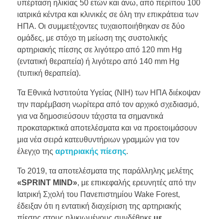
υπέρταση ηλικίας 50 ετών και άνω, από περίπου 100
ιατρικά κέντρα και κλινικές σε όλη την επικράτεια των
ΗΠΑ. Οι συμμετέχοντες τυχαιοποιήθηκαν σε δύο
ομάδες, με στόχο τη μείωση της συστολικής
αρτηριακής πίεσης σε λιγότερο από 120 mm Hg
(εντατική θεραπεία) ή λιγότερο από 140 mm Hg
(τυπική θεραπεία).
Τα Εθνικά Ινστιτούτα Υγείας (NIH) των ΗΠΑ διέκοψαν
την παρέμβαση νωρίτερα από τον αρχικό σχεδιασμό,
για να δημοσιεύσουν τάχιστα τα σημαντικά
προκαταρκτικά αποτελέσματα και να προετοιμάσουν
μια νέα σειρά κατευθυντήριων γραμμών για τον
έλεγχο της
αρτηριακής πίεσης
.
Το 2019, τα αποτελέσματα της παράλληλης μελέτης
«SPRINT MIND»
, με επικεφαλής ερευνητές από την
Ιατρική Σχολή του Πανεπιστημίου Wake Forest,
έδειξαν ότι η εντατική διαχείριση της αρτηριακής
πίεσης στους ηλικιωμένους συνδέθηκε
με