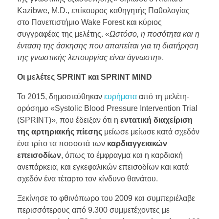
Kazibwe, M.D., επίκουρος καθηγητής Παθολογίας
στο Πανεπιστήμιο Wake Forest και κύριος
συγγραφέας της μελέτης. «
Ωστόσο, η ποσότητα και η
ένταση της άσκησης που απαιτείται για τη διατήρηση
της γνωστικής λειτουργίας είναι άγνωστη
».
Οι μελέτες SPRINT και SPRINT MIND
Το 2015, δημοσιεύθηκαν
ευρήματα
από τη μελέτη-
ορόσημο «Systolic Blood Pressure Intervention Trial
(SPRINT)», που έδειξαν ότι η
εντατική διαχείριση
της αρτηριακής πίεσης
μείωσε μείωσε κατά σχεδόν
ένα τρίτο τα ποσοστά των
καρδιαγγειακών
επεισοδίων
, όπως το έμφραγμα και η καρδιακή
ανεπάρκεια, και εγκεφαλικών επεισοδίων και κατά
σχεδόν ένα τέταρτο τον κίνδυνο θανάτου.
Ξεκίνησε το φθινόπωρο του 2009 και συμπεριέλαβε
περισσότερους από 9.300 συμμετέχοντες με