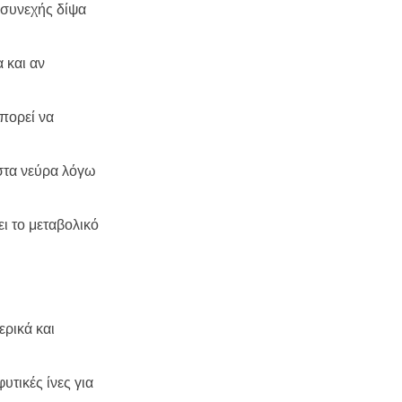
 συνεχής δίψα
 και αν
πορεί να
στα νεύρα λόγω
ει το μεταβολικό
ερικά και
υτικές ίνες για