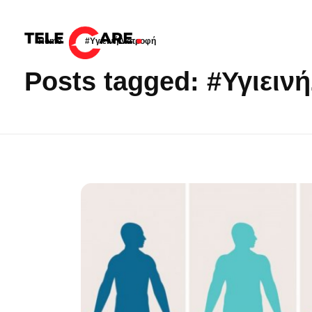
Home
»
#ΥγιεινήΔιατροφή
TELECARE
TELECARE | Ιατροί, νοσηλευτές & πραγματικές εξετάσεις σε λίγα λεπτά
Posts tagged: #Υγιειν