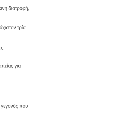
ινή διατροφή,
άχιστον τρία
ες.
απείας για
, γεγονός που