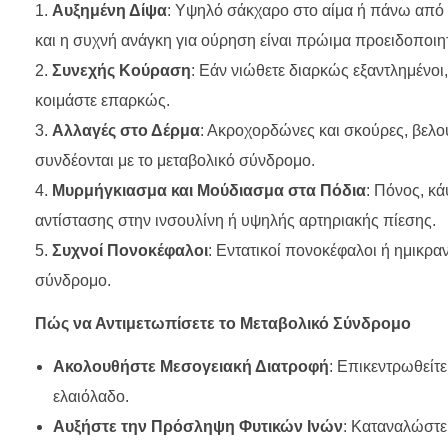
Αυξημένη Δίψα
: Υψηλό σάκχαρο στο αίμα ή πάνω από 
και η συχνή ανάγκη για ούρηση είναι πρώιμα προειδοποιη
Συνεχής Κούραση
: Εάν νιώθετε διαρκώς εξαντλημένοι,
κοιμάστε επαρκώς.
Αλλαγές στο Δέρμα
: Ακροχορδώνες και σκούρες, βελο
συνδέονται με το μεταβολικό σύνδρομο.
Μυρμήγκιασμα και Μούδιασμα στα Πόδια
: Πόνος, κ
αντίστασης στην ινσουλίνη ή υψηλής αρτηριακής πίεσης.
Συχνοί Πονοκέφαλοι
: Εντατικοί πονοκέφαλοι ή ημικρα
σύνδρομο.
Πώς να Αντιμετωπίσετε το Μεταβολικό Σύνδρομο
Ακολουθήστε Μεσογειακή Διατροφή
: Επικεντρωθείτε
ελαιόλαδο.
Αυξήστε την Πρόσληψη Φυτικών Ινών
: Καταναλώστε 