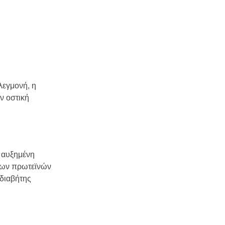
λεγμονή, η
ν οστική
ι αυξημένη
 των πρωτεϊνών
 διαβήτης