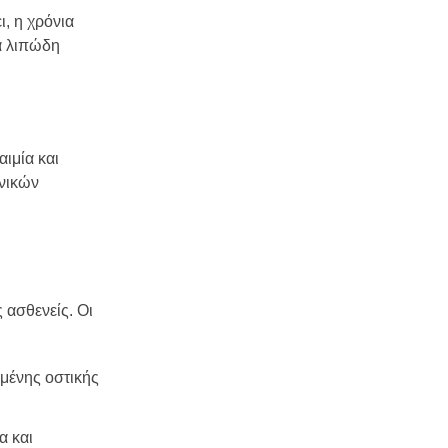
, η χρόνια
τα λιπώδη
ιμία και
ονικών
 ασθενείς. Οι
μένης οστικής
α και