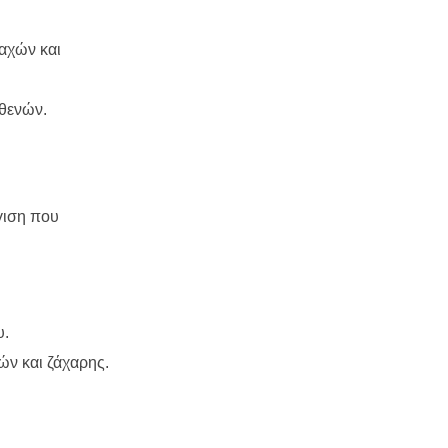
αχών και
σθενών.
γιση που
υ.
ών και ζάχαρης.