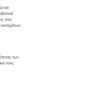
α και
αβολικά
εις που
ν νοσημάτων
ότητας των
και τους