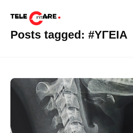
Home
»
#ΥΓΕΙΑ
TELECARE
TELECARE | Ιατροί, νοσηλευτές & πραγματικές εξετάσεις σε λίγα λεπτά
Posts tagged: #ΥΓΕΙΑ