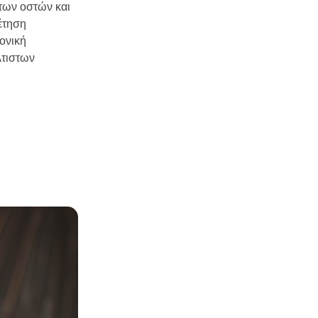
των οστών και
έτηση
ονική
λτιστων