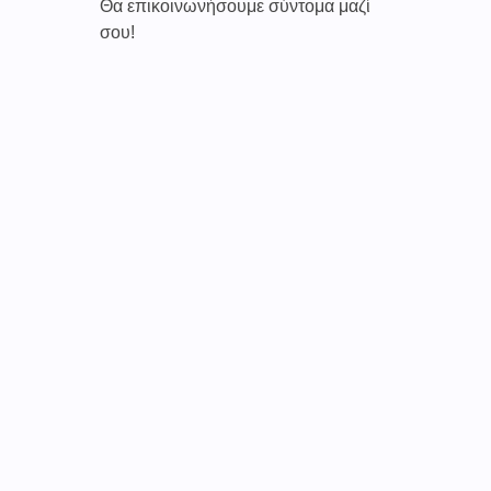
Θα επικοινωνήσουμε σύντομα μαζί
σου!
Καινοτόμες συνδρομητικές υπηρεσίες τηλεϊατρικής απο
την εταιρεία
CAREPOI ™
Ι.Κ.Ε Γ.Ε.Μ.Η : 176484516000
Επικοινωνία 2103005158
Το
TELECARE®
αποτελεί κατοχυρωμένο εμπορικό
σήμα
της εταιρείας. (AN 019157365)
Απαγορεύεται α
υστηρά
η χρήση του χωρίς
προηγούμενη έγγραφη άδεια της
CAREPOI
.
Τελικοί αποδέκτες
Γιατί οι ιατροί
Γιατί οι ασθενείς