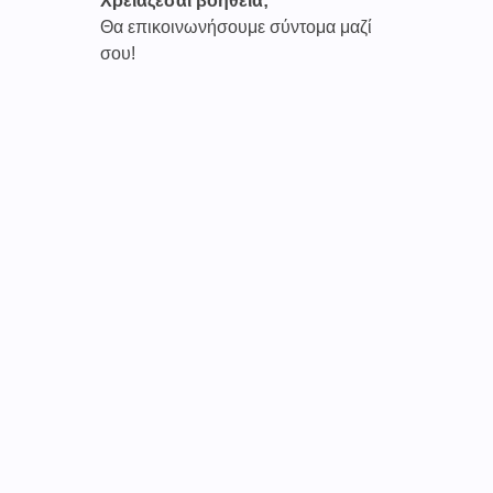
Χρειάζεσαι βοήθεια;
Θα επικοινωνήσουμε σύντομα μαζί
σου!
Καινοτόμες συνδρομητικές υπηρεσίες τηλεϊατρικής απο
την εταιρεία
CAREPOI ™
Ι.Κ.Ε Γ.Ε.Μ.Η : 176484516000
Επικοινωνία 2103005158
Το
TELECARE®
αποτελεί κατοχυρωμένο εμπορικό
σήμα
της εταιρείας. (AN 019157365)
Απαγορεύεται α
υστηρά
η χρήση του χωρίς
προηγούμενη έγγραφη άδεια της
CAREPOI
.
Τελικοί αποδέκτες
Γιατί οι ιατροί
Γιατί οι ασθενείς