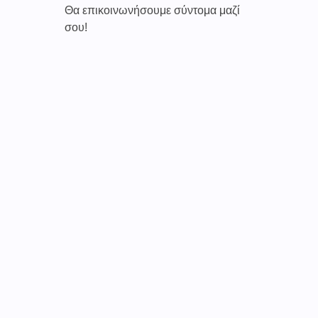
Θα επικοινωνήσουμε σύντομα μαζί
σου!
Καινοτόμες συνδρομητικές υπηρεσίες τηλεϊατρικής απο
την εταιρεία
CAREPOI ™
Ι.Κ.Ε Γ.Ε.Μ.Η : 176484516000
Επικοινωνία 2103005158
Το
TELECARE®
αποτελεί κατοχυρωμένο εμπορικό
σήμα
της εταιρείας. (AN 019157365)
Απαγορεύεται α
υστηρά
η χρήση του χωρίς
προηγούμενη έγγραφη άδεια της
CAREPOI
.
Τελικοί αποδέκτες
Γιατί οι ιατροί
Γιατί οι ασθενείς