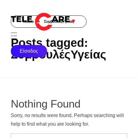
Home
»
ΣυμβουλέςΥγείας
TELECARE
TELECARE | Ιατροί, νοσηλευτές & πραγματικές εξετάσεις σε λίγα λεπτά
Posts tagged:
ΣυμβουλέςΥγείας
Είσοδος
Nothing Found
Sorry, no results were found. Perhaps searching will
help to find what you are looking for.