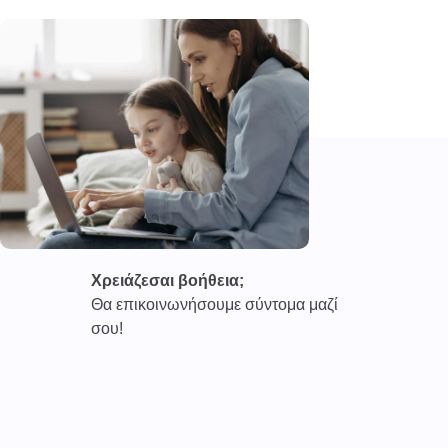
Χρειάζεσαι βοήθεια;
Θα επικοινωνήσουμε σύντομα μαζί
σου!
Καινοτόμες συνδρομητικές υπηρεσίες τηλεϊατρικής απο
την εταιρεία
CAREPOI ™
Ι.Κ.Ε Γ.Ε.Μ.Η : 176484516000