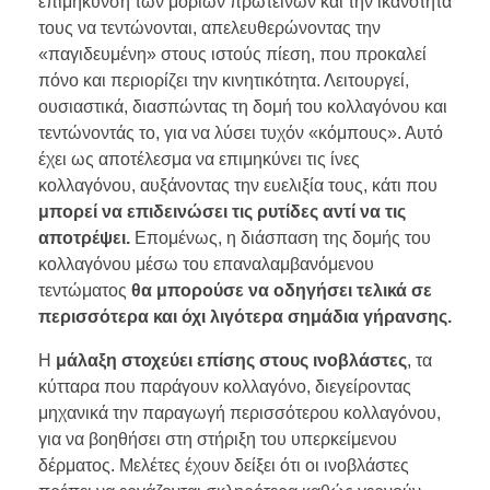
επιμήκυνση των μορίων πρωτεϊνών και την ικανότητά
τους να τεντώνονται, απελευθερώνοντας την
«παγιδευμένη» στους ιστούς πίεση, που προκαλεί
πόνο και περιορίζει την κινητικότητα. Λειτουργεί,
ουσιαστικά, διασπώντας τη δομή του κολλαγόνου και
τεντώνοντάς το, για να λύσει τυχόν «κόμπους». Αυτό
έχει ως αποτέλεσμα να επιμηκύνει τις ίνες
κολλαγόνου, αυξάνοντας την ευελιξία τους, κάτι που
μπορεί να επιδεινώσει τις ρυτίδες αντί να τις
αποτρέψει.
Επομένως, η διάσπαση της δομής του
κολλαγόνου μέσω του επαναλαμβανόμενου
τεντώματος
θα μπορούσε να οδηγήσει τελικά σε
περισσότερα και όχι λιγότερα σημάδια γήρανσης.
Η
μάλαξη στοχεύει επίσης στους ινοβλάστες
, τα
κύτταρα που παράγουν κολλαγόνο, διεγείροντας
μηχανικά την παραγωγή περισσότερου κολλαγόνου,
για να βοηθήσει στη στήριξη του υπερκείμενου
δέρματος. Μελέτες έχουν δείξει ότι οι ινοβλάστες