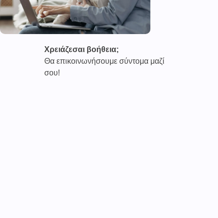
Χρειάζεσαι βοήθεια;
Θα επικοινωνήσουμε σύντομα μαζί
σου!
Καινοτόμες συνδρομητικές υπηρεσίες τηλεϊατρικής απο
την εταιρεία
CAREPOI ™
Ι.Κ.Ε Γ.Ε.Μ.Η : 176484516000
Επικοινωνία 2103005158
Το
TELECARE®
αποτελεί κατοχυρωμένο εμπορικό
σήμα
της εταιρείας. (AN 019157365)
Απαγορεύεται α
υστηρά
η χρήση του χωρίς
προηγούμενη έγγραφη άδεια της
CAREPOI
.
Τελικοί αποδέκτες