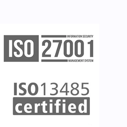
Ζητείστε επίδειξη (demo)