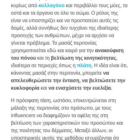
κυρίως από
κολλαγόνο
και περιβάλλει τους μύες, τα
οστά και τα όργανα σε όλο το σώμα. Ο ρόλος της
είναι να υποστηρίζει και να προστατεύει αυτές τις
δομές, αλλά συνήθως δεν τυγχάνει της ιδιαίτερης
προσοχής των ανθρώπων, μέχρι να αρχίσει να
γίνεται πρόβλημα. Το μασάζ περιτονίας
χρησιμοποιείται εδώ και καιρό για την
ανακούφιση
του πόνου
και τη
βελτίωση της κινητικότητας
,
ιδιαίτερα σε περιοχές όπως η
πλάτη
. Η ιδέα είναι ότι,
κάνοντας μασάζ στην περιτονία, μπορείτε
να
απελευθερώσετε την ένταση, να βελτιώσετε την
κυκλοφορία
και
να ενισχύσετε την ευελιξία.
Η πρόσφατη τάση, ωστόσο, επικεντρώνεται στη
μάλαξη της περιτονίας στο πρόσωπο, με τους
influencers να διαφημίζουν τα οφέλη της στη
βελτίωση των χαρακτηριστικών του προσώπου και
της ποιότητας του δέρματος. Μεταξύ άλλων, οι
υποστηρικτές αυτής της μεθόδου ισχυρίζονται ότι