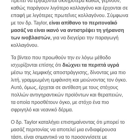
πρέπει να εργάζονται σκληρότερα καθώς γερνούν,
καθώς παράγουν λιγότερο κολλαγόνο και έρχονται σε
επαφή με λιγότερες πρωτεΐνες κολλαγόνου. Σύμφωνα
με τον δρ. Taylor,
είναι απίθανο το περιτοναϊκό
μασάζ να είναι ικανό να αντιστρέψει τη γήρανση
των ινοβλαστών,
για να διεγείρει την παραγωγή
κολλαγόνου.
Τα βίντεο που προωθούν την εν λόγω μέθοδο
ισχυρίζονται επίσης ότι
διώχνει τα περιττά υγρά
μέσω της λεμφικής αποστράγγισης, δίνοντας μια πιο
λιτή, γραμμωμένη εμφάνιση και μειώνοντας τον όγκο.
Αυτό, όμως, έρχεται σε αντίθεση με τους στόχους
πολλών αντιγηραντικών προϊόντων και θεραπειών,
τα οποία προσθέτουν όγκο, με στόχο ένα πιο
σφριγηλό και νεανικό δέρμα.
Ο δρ. Taylor καταλήγει επισημαίνοντας ότι μπορεί το
μασάζ περιτονίας να αποτελεί μια ενδιαφέρουσα
τάση, είναι σημαντικό να το προσεγγίσετε με