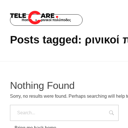
Home
»
ρινικοί πολύποδες
TELECARE
TELECARE | Ιατροί, νοσηλευτές & πραγματικές εξετάσεις σε λίγα λεπτά
Posts tagged: ρινικοί
Nothing Found
Sorry, no results were found. Perhaps searching will help to
Bring me back home