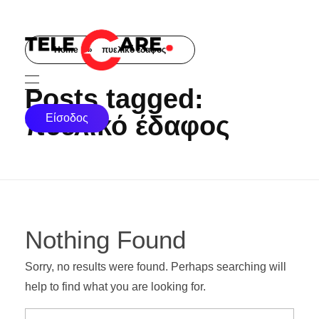
Home
»
πυελικό έδαφος
TELECARE
TELECARE | Ιατροί, νοσηλευτές & πραγματικές εξετάσεις σε λίγα λεπτά
Posts tagged:
πυελικό έδαφος
Είσοδος
Nothing Found
Sorry, no results were found. Perhaps searching will
help to find what you are looking for.