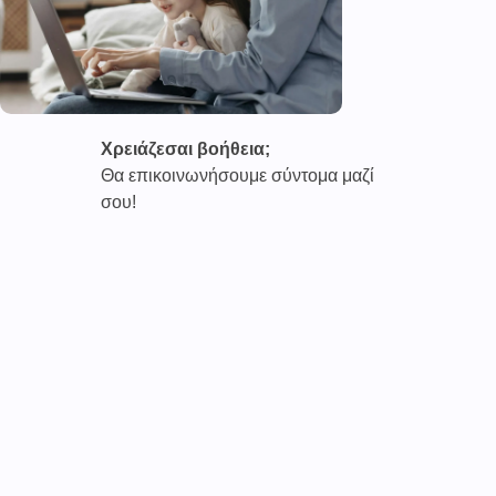
Χρειάζεσαι βοήθεια;
Θα επικοινωνήσουμε σύντομα μαζί
σου!
Καινοτόμες συνδρομητικές υπηρεσίες τηλεϊατρικής απο
την εταιρεία
CAREPOI ™
Ι.Κ.Ε Γ.Ε.Μ.Η : 176484516000
Επικοινωνία 2103005158
Το
TELECARE®
αποτελεί κατοχυρωμένο εμπορικό
σήμα
της εταιρείας. (AN 019157365)
Απαγορεύεται α
υστηρά
η χρήση του χωρίς
προηγούμενη έγγραφη άδεια της
CAREPOI
.