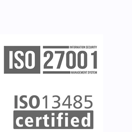
Ζητείστε επίδειξη (demo)