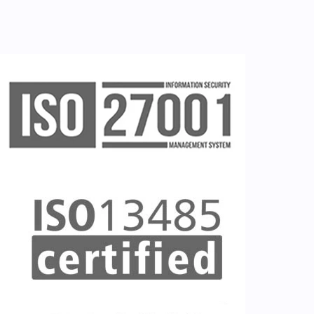
Ζητείστε επίδειξη (demo)