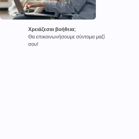
Χρειάζεσαι βοήθεια;
Θα επικοινωνήσουμε σύντομα μαζί
σου!
Καινοτόμες συνδρομητικές υπηρεσίες τηλεϊατρικής απο
την εταιρεία
CAREPOI ™
Ι.Κ.Ε Γ.Ε.Μ.Η : 176484516000
Επικοινωνία 2103005158
Το
TELECARE®
αποτελεί κατοχυρωμένο εμπορικό
σήμα
της εταιρείας. (AN 019157365)
Απαγορεύεται α
υστηρά
η χρήση του χωρίς
προηγούμενη έγγραφη άδεια της
CAREPOI
.
Τελικοί αποδέκτες