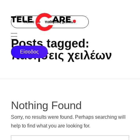
Home
»
παθήσεις χειλέων
TELECARE
TELECARE | Ιατροί, νοσηλευτές & πραγματικές εξετάσεις σε λίγα λεπτά
Posts tagged:
παθήσεις χειλέων
Είσοδος
Nothing Found
Sorry, no results were found. Perhaps searching will
help to find what you are looking for.