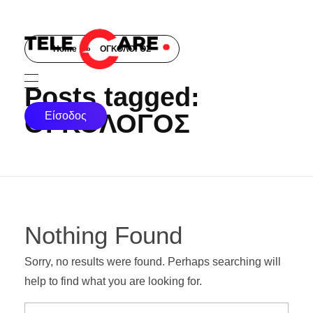
Home
»
ΟΓΚΟΛΟΓΟΣ
TELECARE
TELECARE | Ιατροί, νοσηλευτές & πραγματικές εξετάσεις σε λίγα λεπτά
Posts tagged:
ΟΓΚΟΛΟΓΟΣ
Είσοδος
Nothing Found
Sorry, no results were found. Perhaps searching will
help to find what you are looking for.