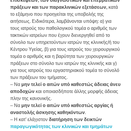
επισκέψεων, των διαγνωστικών και επεμβατικών
πράξεων και των παρακλινικών εξετάσεων,
κατά
το εξάμηνο που προηγείται της υποβολής της
αιτήσεως. Ειδικότερα, λαμβάνονται υπόψη: α) για
τους ιατρούς του παθολογικού τομέα ο αριθμός των
τακτικών ιατρείων που έχουν διενεργηθεί από το
σύνολο των υπηρετούντων ιατρών της κλινικής/ή του
Κέντρου Υγείας, β) για τους ιατρούς του χειρουργικού
τομέα ο αριθμός και η βαρύτητα των χειρουργικών
πράξεων στο σύνολο των ιατρών της κλινικής και γ)
για τους ιατρούς του εργαστηριακού τομέα το σύνολό
των πράξεων του τμήματος.
– Να
μην τελεί ο αιτών υπό καθεστώς άδειας άνευ
αποδοχών
και οποιασδήποτε άλλης μορφής άδειας
πλην της κανονικής.
– Να
μην τελεί ο αιτών υπό καθεστώς αργίας ή
αναστολής άσκησης καθηκόντων
.
– Η κατ’ ελάχιστον
διατήρηση των δεικτών
παραγωγικότητας των κλινικών και τμημάτων