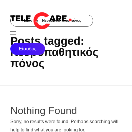
Home
»
Νευροπαθητικός πόνος
TELECARE
TELECARE | Ιατροί, νοσηλευτές & πραγματικές εξετάσεις σε λίγα λεπτά
Posts tagged:
Νευροπαθητικός
Είσοδος
πόνος
Nothing Found
Sorry, no results were found. Perhaps searching will
help to find what you are looking for.