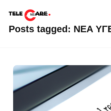
Home
»
ΝΕΑ ΥΓΕΙΑΣ
TELECARE
TELECARE | Ιατροί, νοσηλευτές & πραγματικές εξετάσεις σε λίγα λεπτά
Posts tagged: ΝΕΑ ΥΓ