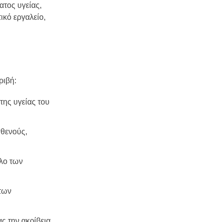
ατος υγείας,
ικό εργαλείο,
ριβή:
της υγείας του
σθενούς,
ολο των
των
ς την ακρίβεια