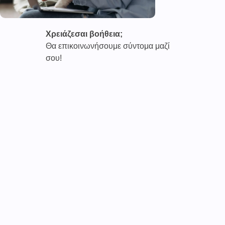
Χρειάζεσαι βοήθεια;
Θα επικοινωνήσουμε σύντομα μαζί
σου!
Καινοτόμες συνδρομητικές υπηρεσίες τηλεϊατρικής απο
την εταιρεία
CAREPOI ™
Ι.Κ.Ε Γ.Ε.Μ.Η : 176484516000
Επικοινωνία 2103005158
Το
TELECARE®
αποτελεί κατοχυρωμένο εμπορικό
σήμα
της εταιρείας. (AN 019157365)
Απαγορεύεται α
υστηρά
η χρήση του χωρίς
προηγούμενη έγγραφη άδεια της
CAREPOI
.
Τελικοί αποδέκτες