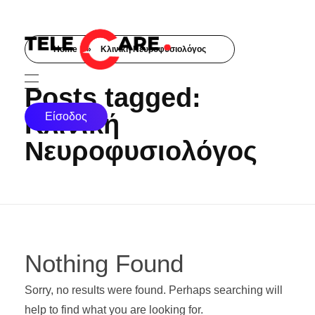
Home
»
Κλινική Νευροφυσιολόγος
TELECARE
TELECARE | Ιατροί, νοσηλευτές & πραγματικές εξετάσεις σε λίγα λεπτά
Posts tagged:
Κλινική
Είσοδος
Νευροφυσιολόγος
Nothing Found
Sorry, no results were found. Perhaps searching will
help to find what you are looking for.