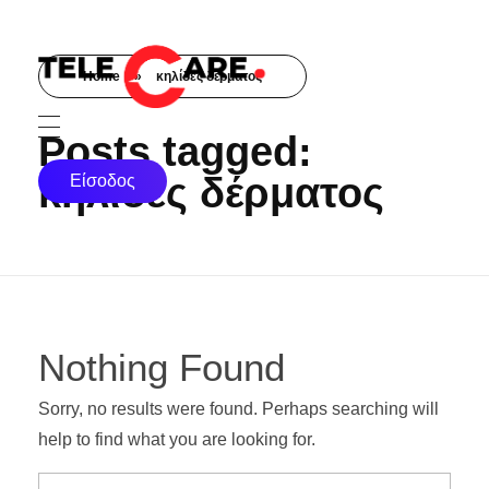
Home
»
κηλίδες δέρματος
TELECARE
TELECARE | Ιατροί, νοσηλευτές & πραγματικές εξετάσεις σε λίγα λεπτά
Posts tagged:
κηλίδες δέρματος
Είσοδος
Nothing Found
Sorry, no results were found. Perhaps searching will
help to find what you are looking for.