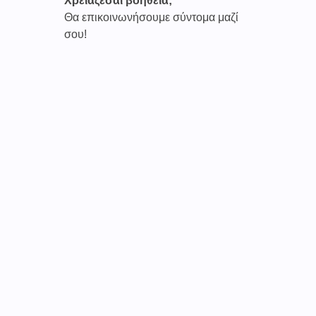
Χρειάζεσαι βοήθεια;
Θα επικοινωνήσουμε σύντομα μαζί
σου!
Καινοτόμες συνδρομητικές υπηρεσίες τηλεϊατρικής απο
την εταιρεία
CAREPOI ™
Ι.Κ.Ε Γ.Ε.Μ.Η : 176484516000
Επικοινωνία 2103005158
Το
TELECARE®
αποτελεί κατοχυρωμένο εμπορικό
σήμα
της εταιρείας. (AN 019157365)
Απαγορεύεται α
υστηρά
η χρήση του χωρίς
προηγούμενη έγγραφη άδεια της
CAREPOI
.
Τελικοί αποδέκτες
Γιατί οι ιατροί
Γιατί οι ασθενείς