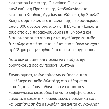
Ινστιτούτου Lerner της Cleveland Clinic και
συνδιευθυντή Προληπτικής Καρδιολογίας στο
Ινστιτούτο Καρδιάς, Αγγείων και Θώρακα, δρ Στάνλεϊ
Χέιζεν, συμπεριέλαβε στη μελέτη της περισσότερους
από 3.000 ανθρώπους από τις ΗΠΑ και την Ευρώπη,
τους οποίους παρακολουθούσε επί 3 χρόνια και
διαπίστωσε ότι τα άτομα με τα μεγαλύτερα επίπεδα
ξυλιτόλης στο πλάσμα τους ήταν πιο πιθανό να έχουν
πρόβλημα με την καρδιά ή τα αιμοφόρα αγγεία τους.
Αυτό δεν σημαίνει ότι πρέπει να πετάξετε την
οδοντόκρεμά σας αν περιέχει ξυλιτόλη
Συγκεκριμένα, το ένα τρίτο των ασθενών με τα
υψηλότερα επίπεδα ξυλιτόλης στο πλάσμα του
αίματός τους, ήταν πιθανότερο να υποστούν
καρδιαγγειακό επεισόδιο. Για να το επιβεβαιώσουν
μάλιστα, η ερευνητική ομάδα έκανε προκλινικά τεστ
και διαπίστωση ότι η ξυλιτόλη αύξανε τη συγκόλληση