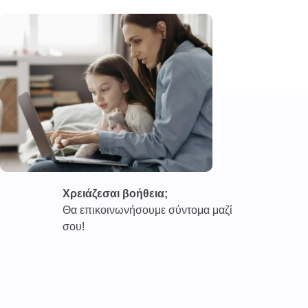
Χρειάζεσαι βοήθεια;
Θα επικοινωνήσουμε σύντομα μαζί
σου!
Καινοτόμες συνδρομητικές υπηρεσίες τηλεϊατρικής απο
την εταιρεία
CAREPOI ™
Ι.Κ.Ε Γ.Ε.Μ.Η : 176484516000