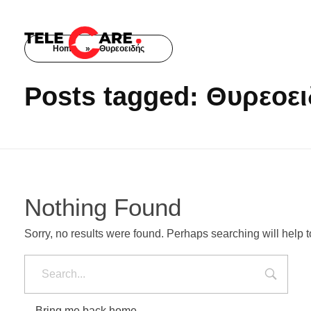
Home
»
Θυρεοειδής
TELECARE
TELECARE | Ιατροί, νοσηλευτές & πραγματικές εξετάσεις σε λίγα λεπτά
Posts tagged: Θυρεοε
Nothing Found
Sorry, no results were found. Perhaps searching will help to
Bring me back home