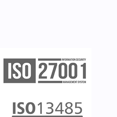
Εγγραφή νοσηλευτή
Εγγραφή χρήστη
Ζητείστε επίδειξη (demo)