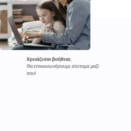
Χρειάζεσαι βοήθεια;
Θα επικοινωνήσουμε σύντομα μαζί
σου!
Καινοτόμες συνδρομητικές υπηρεσίες τηλεϊατρικής απο
την εταιρεία
CAREPOI ™
Ι.Κ.Ε Γ.Ε.Μ.Η : 176484516000
Επικοινωνία 2103005158
Το
TELECARE®
αποτελεί κατοχυρωμένο εμπορικό
σήμα
της εταιρείας. (AN 019157365)