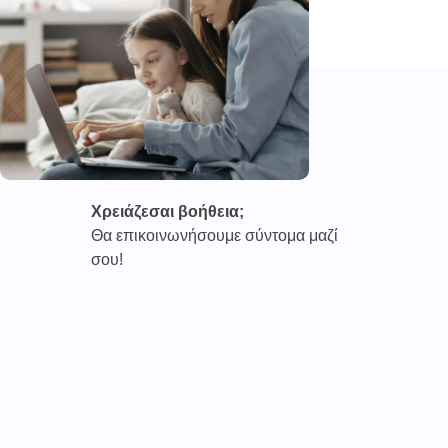
Χρειάζεσαι βοήθεια;
Θα επικοινωνήσουμε σύντομα μαζί
σου!
Καινοτόμες συνδρομητικές υπηρεσίες τηλεϊατρικής απο
την εταιρεία
CAREPOI ™
Ι.Κ.Ε Γ.Ε.Μ.Η : 176484516000
Επικοινωνία 2103005158
Το
TELECARE®
αποτελεί κατοχυρωμένο εμπορικό