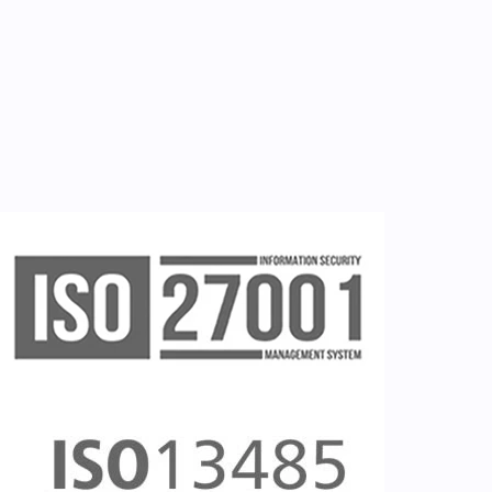
Εγγραφή νοσηλευτή
Εγγραφή χρήστη
Ζητείστε επίδειξη (demo)