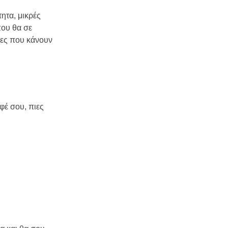
ητα, μικρές
που θα σε
ειες που κάνουν
φέ σου, πιες