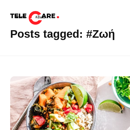
Home
»
#Ζωή
TELECARE
TELECARE | Ιατροί, νοσηλευτές & πραγματικές εξετάσεις σε λίγα λεπτά
Posts tagged: #Ζωή