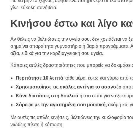
Για να μην το ξεχνάς, άφησε ένα ποτήρι νερό δίπλα στο κρ
γίνει εύκολη συνήθεια.
Κινήσου έστω και λίγο κ
Αν θέλεις να βελτιώσεις την υγεία σου, δεν χρειάζεται να
σημαίνει απαραίτητα γυμναστήριο ή βαριά προγράμματα. Α
αξία, ειδικά για την καρδιαγγειακή σου υγεία.
Κάποιες απλές δραστηριότητες που μπορείς να δοκιμάσεις 
Περπάτησε 10 λεπτά
κάθε μέρα, έστω και γύρω από το
Χρησιμοποίησε τις σκάλες αντί για το ασανσέρ
όποτε
Κάνε διατάσεις στη δουλειά
ή στο σπίτι για να ξεκουρ
Χόρεψε με την αγαπημένη σου μουσική
, ακόμη και γ
Με αυτές τις απλές κινήσεις, βελτιώνεις την κυκλοφορία το
νιώθεις πίεση ή κόπωση.