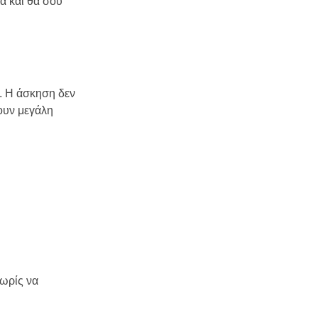
μα και θα σου
ς. Η άσκηση δεν
ουν μεγάλη
χωρίς να