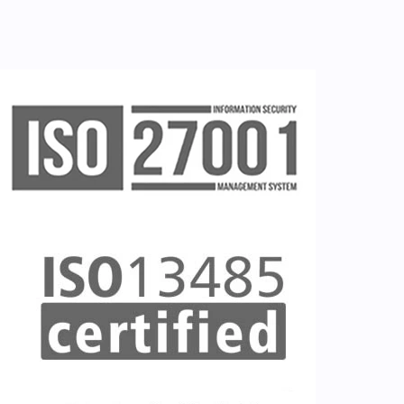
Ζητείστε επίδειξη (demo)