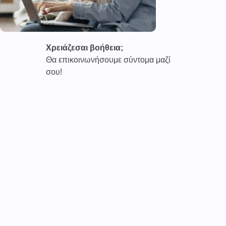
Χρειάζεσαι βοήθεια;
Θα επικοινωνήσουμε σύντομα μαζί
σου!
Καινοτόμες συνδρομητικές υπηρεσίες τηλεϊατρικής απο
την εταιρεία
CAREPOI ™
Ι.Κ.Ε Γ.Ε.Μ.Η : 176484516000
Επικοινωνία 2103005158
Το
TELECARE®
αποτελεί κατοχυρωμένο εμπορικό
σήμα
της εταιρείας. (AN 019157365)
Απαγορεύεται α
υστηρά
η χρήση του χωρίς
προηγούμενη έγγραφη άδεια της
CAREPOI
.
Τελικοί αποδέκτες