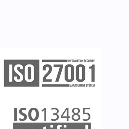
Εγγραφή νοσηλευτή
Εγγραφή χρήστη
Ζητείστε επίδειξη (demo)