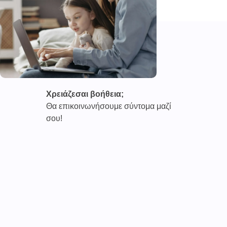
Χρειάζεσαι βοήθεια;
Θα επικοινωνήσουμε σύντομα μαζί
σου!
Καινοτόμες συνδρομητικές υπηρεσίες τηλεϊατρικής απο
την εταιρεία
CAREPOI ™
Ι.Κ.Ε Γ.Ε.Μ.Η : 176484516000
Επικοινωνία 2103005158
Το
TELECARE®
αποτελεί κατοχυρωμένο εμπορικό
σήμα
της εταιρείας. (AN 019157365)
Απαγορεύεται α
υστηρά
η χρήση του χωρίς