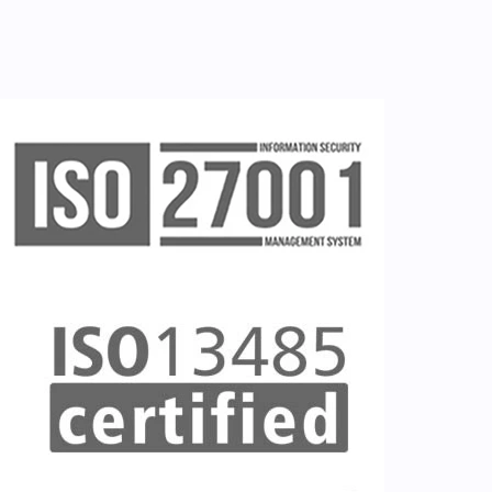
Ζητείστε επίδειξη (demo)