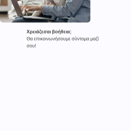
Χρειάζεσαι βοήθεια;
Θα επικοινωνήσουμε σύντομα μαζί
σου!
Καινοτόμες συνδρομητικές υπηρεσίες τηλεϊατρικής απο
την εταιρεία
CAREPOI ™
Ι.Κ.Ε Γ.Ε.Μ.Η : 176484516000
Επικοινωνία 2103005158
Το
TELECARE®
αποτελεί κατοχυρωμένο εμπορικό
σήμα
της εταιρείας. (AN 019157365)
Απαγορεύεται α
υστηρά
η χρήση του χωρίς
προηγούμενη έγγραφη άδεια της
CAREPOI
.
Τελικοί αποδέκτες