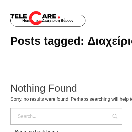
Home
»
Διαχείριση Βάρους
TELECARE
TELECARE | Ιατροί, νοσηλευτές & πραγματικές εξετάσεις σε λίγα λεπτά
Posts tagged: Διαχείρ
Nothing Found
Sorry, no results were found. Perhaps searching will help to
Bring me back home