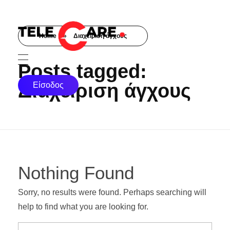
Home
»
Διαχείριση άγχους
TELECARE
TELECARE | Ιατροί, νοσηλευτές & πραγματικές εξετάσεις σε λίγα λεπτά
Posts tagged:
Διαχείριση άγχους
Είσοδος
Nothing Found
Sorry, no results were found. Perhaps searching will
help to find what you are looking for.