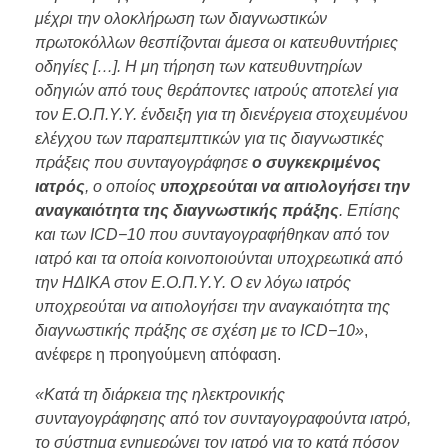
μέχρι την ολοκλήρωση των διαγνωστικών
πρωτοκόλλων θεσπίζονται άμεσα οι κατευθυντήριες
οδηγίες […]. Η μη τήρηση των κατευθυντηρίων
οδηγιών από τους θεράποντες ιατρούς αποτελεί για
τον Ε.Ο.Π.Υ.Υ. ένδειξη για τη διενέργεια στοχευμένου
ελέγχου των παραπεμπτικών για τις διαγνωστικές
πράξεις που συνταγογράφησε
ο συγκεκριμένος
ιατρός
, ο οποίος
υποχρεούται να αιτιολογήσει την
αναγκαιότητα της διαγνωστικής πράξης
. Επίσης
και των ICD−10 που συνταγογραφήθηκαν από τον
ιατρό και τα οποία κοινοποιούνται υποχρεωτικά από
την ΗΔΙΚΑ στον Ε.Ο.Π.Υ.Υ. Ο εν λόγω ιατρός
υποχρεούται να αιτιολογήσει την αναγκαιότητα της
διαγνωστικής πράξης σε σχέση με τo ICD−10»
,
ανέφερε η προηγούμενη απόφαση.
«Κατά τη διάρκεια της ηλεκτρονικής
συνταγογράφησης από τον συνταγογραφούντα ιατρό,
το σύστημα ενημερώνει τον ιατρό για το κατά πόσον