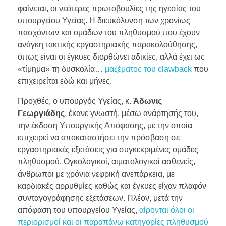
φαίνεται, οι νεότερες πρωτοβουλίες της ηγεσίας του
υπουργείου Υγείας. Η διευκόλυνση των χρονίως
πασχόντων και ομάδων του πληθυσμού που έχουν
ανάγκη τακτικής εργαστηριακής παρακολούθησης,
όπως είναι οι έγκυες διορθώνει αδικίες, αλλά έχει ως
«τίμημα» τη δυσκολία…
μαζέματος του clawback
που
επιχειρείται εδώ και μήνες.
Προχθές, ο υπουργός Υγείας, κ.
Άδωνις
Γεωργιάδης
, έκανε γνωστή, μέσω ανάρτησής του,
την έκδοση Υπουργικής Απόφασης, με την οποία
επιχειρεί να αποκαταστήσει την πρόσβαση σε
εργαστηριακές εξετάσεις για συγκεκριμένες ομάδες
πληθυσμού. Ογκολογικοί, αιματολογικοί ασθενείς,
άνθρωποι με χρόνια νεφρική ανεπάρκεια, με
καρδιακές αρρυθμίες καθώς και έγκυες είχαν πλαφόν
συνταγογράφησης εξετάσεων. Πλέον, μετά την
απόφαση του υπουργείου Υγείας,
αίρονται όλοι οι
περιορισμοί και οι παραπάνω κατηγορίες πληθυσμού