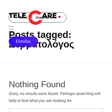
Home
»
Δερματολόγος
TELECARE
TELECARE | Ιατροί, νοσηλευτές & πραγματικές εξετάσεις σε λίγα λεπτά
Posts tagged:
Δερματολόγος
Είσοδος
Nothing Found
Sorry, no results were found. Perhaps searching will
help to find what you are looking for.