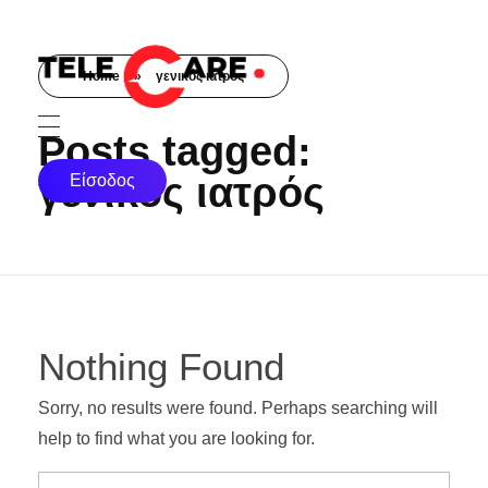
Home
»
γενικός ιατρός
TELECARE
TELECARE | Ιατροί, νοσηλευτές & πραγματικές εξετάσεις σε λίγα λεπτά
Posts tagged:
γενικός ιατρός
Είσοδος
Nothing Found
Sorry, no results were found. Perhaps searching will
help to find what you are looking for.