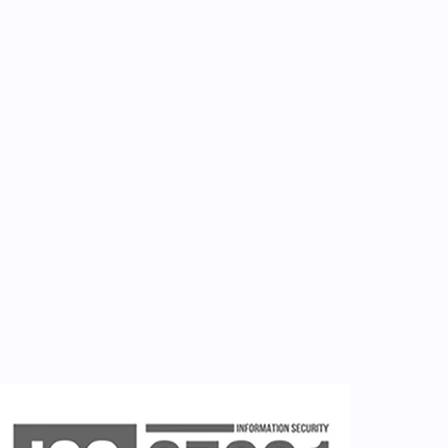
Για εμάς
Επικοινωνία
Εργαλεία
Εγγραφή ιατρών
Εγγραφή νοσηλευτή
Εγγραφή χρήστη
Ζητείστε επίδειξη (demo)