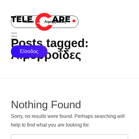
Home
»
Αιμορροΐδες
TELECARE
TELECARE | Ιατροί, νοσηλευτές & πραγματικές εξετάσεις σε λίγα λεπτά
Posts tagged:
Αιμορροΐδες
Είσοδος
Nothing Found
Sorry, no results were found. Perhaps searching will
help to find what you are looking for.