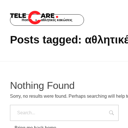
Home
»
αθλητικές κακώσεις
TELECARE
TELECARE | Ιατροί, νοσηλευτές & πραγματικές εξετάσεις σε λίγα λεπτά
Posts tagged: αθλητικ
Nothing Found
Sorry, no results were found. Perhaps searching will help to
Bring me back home